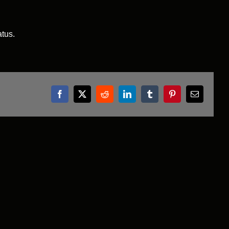
tus.
Facebook
X
Reddit
LinkedIn
Tumblr
Pinterest
Email