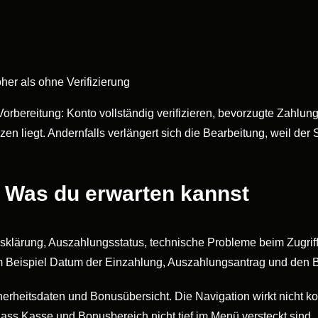
her als ohne Verifizierung
 Vorbereitung: Konto vollständig verifizieren, bevorzugte Zahl
n liegt. Andernfalls verlängert sich die Bearbeitung, weil der
 Was du erwarten kannst
sklärung, Auszahlungsstatus, technische Probleme beim Zugriff s
 Beispiel Datum der Einzahlung, Auszahlungsantrag und den Bet
cherheitsdaten und Bonusübersicht. Die Navigation wirkt nicht kom
 dass Kasse und Bonusbereich nicht tief im Menü versteckt sind.