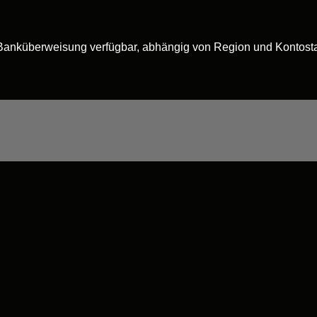
d Banküberweisung verfügbar, abhängig von Region und Kontosta