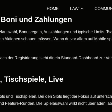
HOME
LAW
COMMUN
, Boni und Zahlungen
ielauswahl, Bonusregeln, Auszahlungen und typische Limits. Tsars
en Aktionen schauen müssen. Wenn du vor allem auf Mobile spie
Nach der Registrierung steht dir ein Standard-Dashboard zur V
, Tischspiele, Live
lots und Tischspielen. Bei den Slots liegt der Fokus auf unter
und Feature-Runden. Die Spielauswahl wirkt nicht überladen, ab