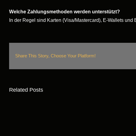
Welche Zahlungsmethoden werden unterstützt?
In der Regel sind Karten (Visa/Mastercard), E-Wallets un
Share This Story, Choose Your Platform!
Related Posts