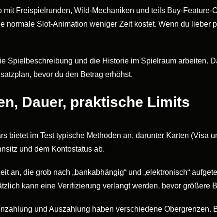
so mit Freispielrunden, Wild-Mechaniken und teils Buy-Feature-Op
e normale Slot-Animation weniger Zeit kostet. Wenn du lieber pl
die Spielbeschreibung und die Historie im Spielraum arbeiten. Da s
nsatzplan, bevor du den Betrag erhöhst.
n, Dauer, praktische Limits
rs bietet im Test typische Methoden an, darunter Karten (Visa
nsitz und dem Kontostatus ab.
it an, die grob nach „bankabhängig“ und „elektronisch“ aufgeteil
lich kann eine Verifizierung verlangt werden, bevor größere 
: Einzahlung und Auszahlung haben verschiedene Obergrenzen. B