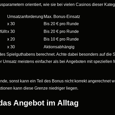
sparametern orientiert, wie sie bei vielen Casinos dieser Kateg
Umsatzanforderung
Max. Bonus-Einsatz
x 30
Bis 20 € pro Runde
üllt
x 30
Bis 20 € pro Runde
x 20
Bis 10 € pro Runde
x 30
Aktionsabhängig
es Spielguthabens berechnet. Achte dabei besonders auf die S
 der Umsatz meistens einfacher als bei Angeboten mit speziellen 
nde, sonst kann ein Teil des Bonus nicht korrekt angerechnet w
ktionen kann diese Grenze niedriger liegen.
 das Angebot im Alltag