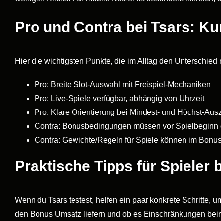
Pro und Contra bei Tsars: Ku
Hier die wichtigsten Punkte, die im Alltag den Unterschied
Pro: Breite Slot-Auswahl mit Freispiel-Mechaniken
Pro: Live-Spiele verfügbar, abhängig von Uhrzeit
Pro: Klare Orientierung bei Mindest- und Höchst-Au
Contra: Bonusbedingungen müssen vor Spielbeginn 
Contra: Gewichte/Regeln für Spiele können im Bonus
Praktische Tipps für Spieler 
Wenn du Tsars testest, helfen ein paar konkrete Schritte, 
den Bonus Umsatz liefern und ob es Einschränkungen beim 