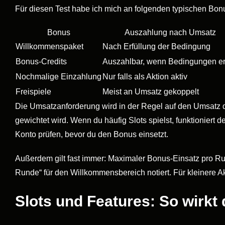
Für diesen Test habe ich mich an folgenden typischen Bonu
Bonus
Auszahlung nach Umsatz
Willkommenspaket
Nach Erfüllung der Bedingung
Bonus-Credits
Auszahlbar, wenn Bedingungen erf
Nochmalige Einzahlung
Nur falls als Aktion aktiv
Freispiele
Meist an Umsatz gekoppelt
Die Umsatzanforderung wird in der Regel auf den Umsatz d
gewichtet wird. Wenn du häufig Slots spielst, funktioniert
Konto prüfen, bevor du den Bonus einsetzt.
Außerdem gilt fast immer: Maximaler Bonus-Einsatz pro Ru
Runde“ für den Willkommensbereich notiert. Für kleinere A
Slots und Features: So wirkt