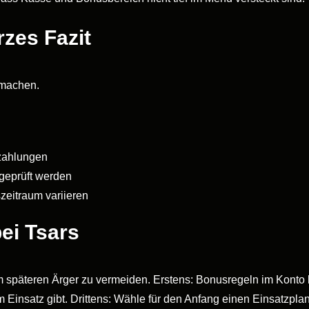
rzes Fazit
 machen.
szahlungen
geprüft werden
zeitraum variieren
bei Tsars
um späteren Ärger zu vermeiden. Erstens: Bonusregeln im Konto l
Einsatz gibt. Drittens: Wähle für den Anfang einen Einsatzpla