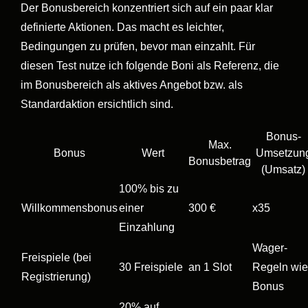
Der Bonusbereich konzentriert sich auf ein paar klar
definierte Aktionen. Das macht es leichter,
Bedingungen zu prüfen, bevor man einzahlt. Für
diesen Test nutze ich folgende Boni als Referenz, die
im Bonusbereich als aktives Angebot bzw. als
Standardaktion ersichtlich sind.
Bonus-
Max.
Bonus
Wert
Umsetzun
Bonusbetrag
(Umsatz)
100% bis zu
Willkommensbonus
einer
300 €
x35
Einzahlung
Wager-
Freispiele (bei
30 Freispiele
an 1 Slot
Regeln wie
Registrierung)
Bonus
20% auf