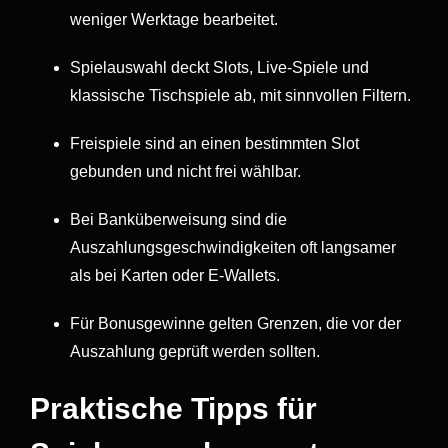
weniger Werktage bearbeitet.
Spielauswahl deckt Slots, Live-Spiele und
klassische Tischspiele ab, mit sinnvollen Filtern.
Freispiele sind an einen bestimmten Slot
gebunden und nicht frei wählbar.
Bei Banküberweisung sind die
Auszahlungsgeschwindigkeiten oft langsamer
als bei Karten oder E-Wallets.
Für Bonusgewinne gelten Grenzen, die vor der
Auszahlung geprüft werden sollten.
Praktische Tipps für