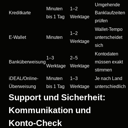
Umgehende
Minuten
1–2
Kreditkarte
Banklaufzeiten
bis 1 Tag
Werktage
prüfen
Wallet-Tempo
1–2
E-Wallet
Minuten
unterscheidet
Werktage
sich
Kontodaten
1–3
2–5
Banküberweisung
müssen exakt
Werktage
Werktage
stimmen
iDEAL/Online-
Minuten
1–3
Je nach Land
Überweisung
bis 1 Tag
Werktage
unterschiedlich
Support und Sicherheit:
Kommunikation und
Konto-Check