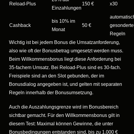
Reload-Plus
150 €
x30
Einzahlungen
automatisc
bis 10% im
Cashback
50 €
gesonderte
Monat
Regeln
Wichtig ist bei jedem Bonus die Umsatzanforderung,
also wie oft der Bonusbetrag umgesetzt werden muss.
Beim Willkommensbonus liegt diese Anforderung bei
35-fachem Umsatz. Bei Reload-Plus sind es 30-fach.
Freispiele sind an den Slot gebunden, der im
Bonusdialog angegeben ist, und gelten mit separaten
Regeln innerhalb der Bonusumsetzung.
Auch die Auszahlungsgrenze wird im Bonusbereich
sichtbar gemacht. Für den Willkommensbonus gilt in
diesem Test: Maximal können Gewinne, die unter
Bonusbedingungen entstanden sind, bis zu 1.000 €