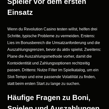
Spieler vor dem ersten
Einsatz
Wenn du Revolution Casino testen willst, helfen drei
Schritte, typische Probleme zu vermeiden. Erstens:
Lies im Bonusbereich die Umsatzanforderung und die
Auszahlungsgrenzen, bevor du aktiv spielst. Zweitens:
Plane die Auszahlungsmethode vorher, damit die
Kontoidentität und Zahlungsoptionen rechtzeitig
passen. Drittens: Nutze Filter im Spielkatalog, um ein
Slot-Tempo und eine passende Volatilität zu finden,
statt beim ersten Start zu lange zu suchen.
Häufige Fragen zu Boni,
Spielen und Auszahlungen