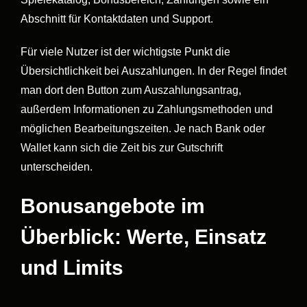
Abschnitt für Kontaktdaten und Support.
Für viele Nutzer ist der wichtigste Punkt die
Übersichtlichkeit bei Auszahlungen. In der Regel findet
man dort den Button zum Auszahlungsantrag,
außerdem Informationen zu Zahlungsmethoden und
möglichen Bearbeitungszeiten. Je nach Bank oder
Wallet kann sich die Zeit bis zur Gutschrift
unterscheiden.
Bonusangebote im
Überblick: Werte, Einsatz
und Limits