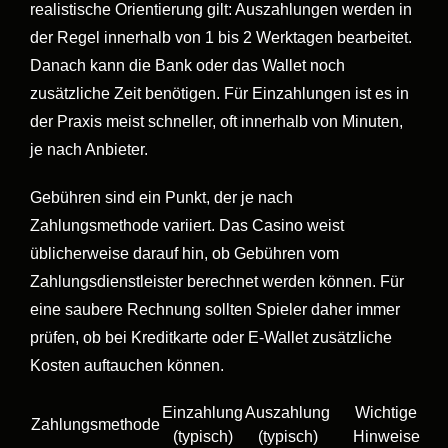
realistische Orientierung gilt: Auszahlungen werden in
der Regel innerhalb von 1 bis 2 Werktagen bearbeitet.
Danach kann die Bank oder das Wallet noch
zusätzliche Zeit benötigen. Für Einzahlungen ist es in
der Praxis meist schneller, oft innerhalb von Minuten,
je nach Anbieter.
Gebühren sind ein Punkt, der je nach
Zahlungsmethode variiert. Das Casino weist
üblicherweise darauf hin, ob Gebühren vom
Zahlungsdienstleister berechnet werden können. Für
eine saubere Rechnung sollten Spieler daher immer
prüfen, ob bei Kreditkarte oder E-Wallet zusätzliche
Kosten auftauchen können.
Einzahlung
Auszahlung
Wichtige
Zahlungsmethode
(typisch)
(typisch)
Hinweise