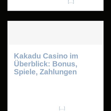
wirken die Auszahlungen. Ziel
[…]
Kakadu Casino im
Überblick: Bonus,
Spiele, Zahlungen
Dieser Test richtet sich vor allem an Spieler, die
wissen möchten, was Kakadu in der Praxis
bietet: Welche
kakadu freispiele
es gibt, wie die
Spieleauswahl aussieht und wie Auszahlungen
ablaufen. Der Fokus liegt
[…]