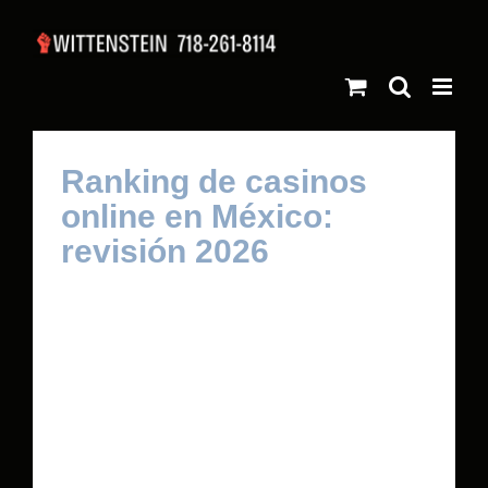
Skip
to
content
Ranking de casinos
online en México:
revisión 2026
Visión general: cómo
evaluar casinos online
Elegir un casino online en México no debería
basarse solo en el tamaño del bono de
bienvenida. En la práctica, lo que más afecta al